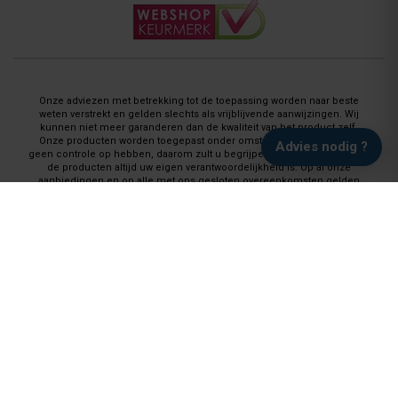
Onze adviezen met betrekking tot de toepassing worden naar beste
weten verstrekt en gelden slechts als vrijblijvende aanwijzingen. Wij
kunnen niet meer garanderen dan de kwaliteit van het product zelf.
Onze producten worden toegepast onder omstandigheden waar wij
Advies nodig ?
geen controle op hebben, daarom zult u begrijpen dat de applicatie van
de producten altijd uw eigen verantwoordelijkheid is. Op al onze
aanbiedingen en op alle met ons gesloten overeenkomsten gelden
onze garantie, privacy en cookie regelingen (gdpr) en zijn de Algemene
Voorwaarden en de Aanvullende Voorwaarden van toepassing.
Kennisgeving AI: onze artikelen en afbeeldingen komen voort uit
merkinformatie en/of onze eigen praktijkervaring en worden waar nodig
met AI samengesteld of bewerkt.
Details kunnen afwijken van de werkelijkheid en de kleurweergave is
niet bindend.
Vloeren Coatings, onderdeel van Paint Productions
Randstad 22, Huisnummer 46, 1316 BZ Almere, Nederland
(let op: geen retour-verzendadres)
Rekeningnummer: NL74 RABO 0143 8398 29
BTW # NL 821759255 B 01 - Kvk # 30189843
Bereikbaar ma t/m za van 08:00 tot 21:00 © Copyright 2008 - 2026 Vloeren