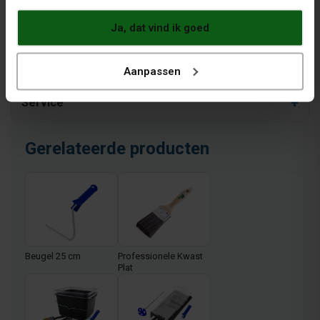
Handleidingen
Ja, dat vind ik goed
Download
Aanpassen
Service
Gerelateerde producten
Beugel 25 cm
Professionele Kwast
Plat