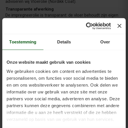
adviseren wij Vloerolie (Nordikk Coat).
Transparante afwerking
De impregneerolie is transparant: de vloer behoudt zijn eigen
kleur en karakter, maar wordt stofvrij en eenvoudiger schoon
te houden.
Tips voor het beste resultaat
Werk op een schone, droge en stofvrije ondergrond voor een
Toestemming
Details
Over
goede hechting en gelijkmatige opname; raadpleeg de
handleiding over de ondergrond
. Op poreuze, sterk zuigende
vloeren is de opname hoger. Twijfel je of dit product past op
Onze website maakt gebruik van cookies
jouw vloer?
Neem contact op
, we adviseren je graag
persoonlijk.
We gebruiken cookies om content en advertenties te
personaliseren, om functies voor social media te bieden
en om ons websiteverkeer te analyseren. Ook delen we
Voordelen
informatie over uw gebruik van onze site met onze
partners voor social media, adverteren en analyse. Deze
partners kunnen deze gegevens combineren met andere
Werkwijzers
informatie die u aan ze heeft verstrekt of die ze hebben
verzameld op basis van uw gebruik van hun services.
Kenmerken