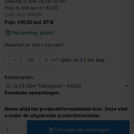
Dekking 3L blik: ca 24–30 m²
Prijs 3L blik per m²: €3,00
Oude prijs:
€92,00
Prijs: €90,00 incl. BTW
package_2
Verzending: gratis*
Hoeveel m² wilt u verven?
−
+
m² =
gem. ca.
3 L
per laag
Keuzeopties:
Eventuele opmerkingen:
Neem altijd het productinformatieblad door. Deze vind
u onder de uitgebreide productinformatie:
Toevoegen aan winkelwagen