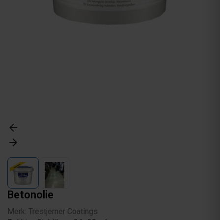
arrow_back
arrow_forward
Betonolie
Merk: Trestjerner Coatings