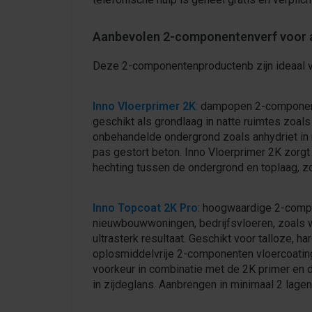
Aanbevolen 2-componentenverf voor 
Deze 2-componentenproductenb zijn ideaal v
Inno Vloerprimer 2K
:
dampopen 2-componente
geschikt als grondlaag in natte ruimtes zoal
onbehandelde ondergrond zoals anhydriet in
pas gestort beton. Inno Vloerprimer 2K zorgt
hechting tussen de ondergrond en toplaag, zod
Inno Topcoat 2K Pro
: hoogwaardige 2-compo
nieuwbouwwoningen, bedrijfsvloeren, zoals w
ultrasterk resultaat. Geschikt voor talloze, 
oplosmiddelvrije 2-componenten vloercoating
voorkeur in combinatie met de 2K primer en de
in zijdeglans. Aanbrengen in minimaal 2 lage