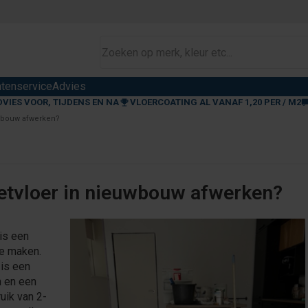
ntenservice
Advies
DVIES VOOR, TIJDENS EN NA
VLOERCOATING AL VANAF 1,20 PER / M2
uwbouw afwerken?
ietvloer in nieuwbouw afwerken?
is een
te maken.
is een
n en een
ruik van 2-