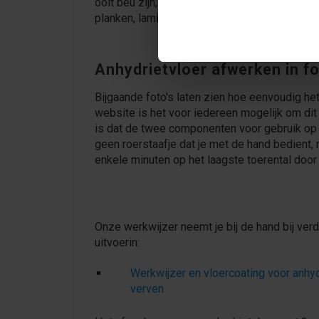
ooit beu zijn, kan je een anhydrietvloer als
planken, laminaat of pvc.
Anhydrietvloer afwerken in fo
Bijgaande foto's laten zien hoe eenvoudig he
website is het voor iedereen mogelijk om dit 
is dat de twee componenten voor gebruik op
geen roerstaafje dat je met de hand bedient
enkele minuten op het laagste toerental door 
Onze werkwijzer neemt je bij de hand bij ver
uitvoerin:
Werkwijzer en vloercoating voor anhyd
verven