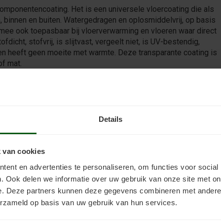
componentencoating. Het is een universele vloercoating die als
n, binnen en buiten. Watergedragen en oplosmiddelvrij, op basis
rmee ook toepasbaar bij vloerverwarming en vloeren waar direct
dicht, stofvrij, is slijtvast, vergeelt niet, is UV-bestendig,
n heeft geen moeite met warmte. Deze transparante coating is
of mat.
rven
hillende voordelen. Ten eerste geeft het je de vrijheid om de
Details
 persoonlijke smaak. Met 2-componentenverf zijn er talloze
r kunt laten aansluiten bij het interieur van je woning. De
d leverbaar in alle RAL- en NCS-kleuren, wat neerkomt op zowat
 van cookies
emen.
ent en advertenties te personaliseren, om functies voor social
. Ook delen we informatie over uw gebruik van onze site met on
vloer voor een eenvoudig te onderhouden oppervlak. De verflaag
e. Deze partners kunnen deze gegevens combineren met andere i
oor het reinigen veel gemakkelijker wordt. Een vochtige doek of
erzameld op basis van uw gebruik van hun services.
e maken. Ook zit je nergens aan vast. Mocht je de verflaag toch