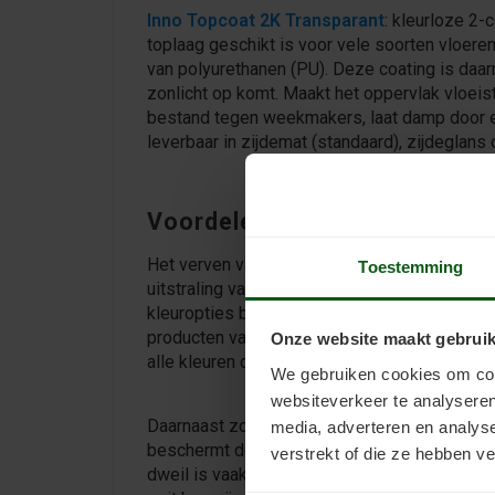
Inno Topcoat 2K Transparant
: kleurloze 2-
toplaag geschikt is voor vele soorten vloere
van polyurethanen (PU). Deze coating is daa
zonlicht op komt. Maakt het oppervlak vloeistof
bestand tegen weekmakers, laat damp door e
leverbaar in zijdemat (standaard), zijdeglans 
Voordelen anhydrietvloer ve
Het verven van een anhydrietvloer biedt versc
Toestemming
uitstraling van de vloer aan te passen aan je
kleuropties beschikbaar, waardoor je jouw vloe
producten van Inno Coatings zijn bijvoorbeel
Onze website maakt gebruik
alle kleuren die het menselijk oog kan waarn
We gebruiken cookies om cont
websiteverkeer te analyseren
Daarnaast zorgt het verven van de anhydriet
media, adverteren en analys
beschermt de vloer tegen vuil en stof, waard
verstrekt of die ze hebben v
dweil is vaak voldoende om de vloer schoon t