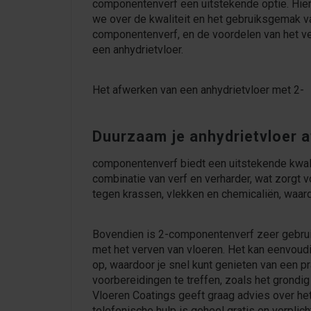
componentenverf een uitstekende optie. Hier
we over de kwaliteit en het gebruiksgemak v
componentenverf, en de voordelen van het v
een anhydrietvloer.
Het afwerken van een anhydrietvloer met 2-
Duurzaam je anhydrietvloer 
componentenverf biedt een uitstekende kwal
combinatie van verf en verharder, wat zorgt v
tegen krassen, vlekken en chemicaliën, waardoo
Bovendien is 2-componentenverf zeer gebruiks
met het verven van vloeren. Het kan eenvoudi
op, waardoor je snel kunt genieten van een pr
voorbereidingen te treffen, zoals het grondig
Vloeren Coatings geeft graag advies over het
telefonische hulp is geheel gratis en verplicht