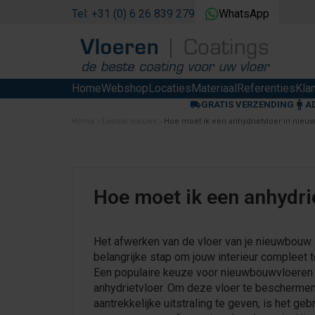
Tel: +31 (0) 6 26 839 279
WhatsApp
Home
Webshop
Locaties
Materiaal
Referenties
Kla
GRATIS VERZENDING
A
Home
Laatste nieuws
Hoe moet ik een anhydrietvloer in nie
Hoe moet ik een anhydr
Het afwerken van de vloer van je nieuwbouw 
belangrijke stap om jouw interieur compleet 
Een populaire keuze voor nieuwbouwvloeren 
anhydrietvloer. Om deze vloer te bescherme
aantrekkelijke uitstraling te geven, is het geb