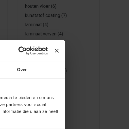
houten vloer
(6)
kunststof coating
(7)
laminaat
(4)
laminaat verven
(4)
linoleum verven
(5)
primer
(5)
tegels verven
(9)
Over
tegelvloer verven
(5)
vloer verf
(5)
vloer verven
(43)
 media te bieden en om ons
Vloercoatings
(3)
ze partners voor social
vloeren verven
(13)
nformatie die u aan ze heeft
vloerverf
(37)