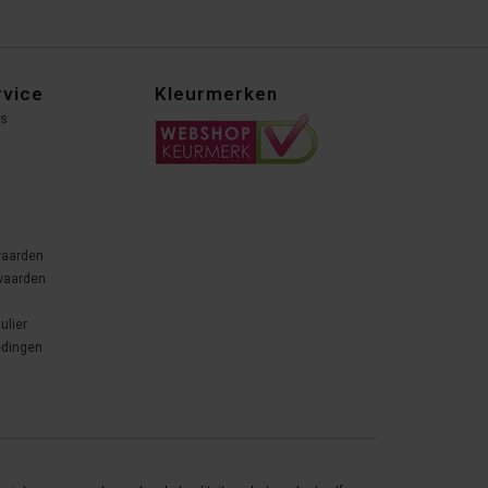
rvice
Kleurmerken
ns
waarden
waarden
ulier
edingen