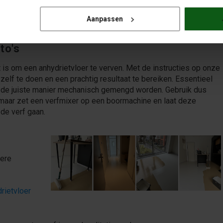
nog afwerken met een vorm van vloerbedekking, bijvoorbeeld
Aanpassen
to's
t is om een anhydrietvloer te verven. Met de instructies op onze
zelf te doen en een prachtig resultaat te bereiken. Essentieel
 de juiste manier mechanisch gemengd worden. Gebruik dus
, maar zet een verfmixer op een boormachine en laat deze
de verf gaan.
dere
rietvloer