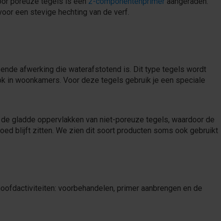
oor poreuze tegels is een
2-componentenprimer
aangeraden.
voor een stevige hechting van de verf.
ende afwerking die waterafstotend is. Dit type tegels wordt
ok in woonkamers. Voor deze tegels gebruik je een speciale
 de gladde oppervlakken van niet-poreuze tegels, waardoor de
oed blijft zitten. We zien dit soort producten soms ook gebruikt
 hoofdactiviteiten: voorbehandelen, primer aanbrengen en de