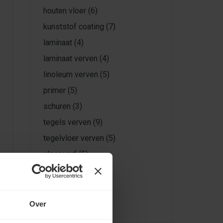
houten vloer
(6)
kunststof coating
(7)
laminaat
(4)
laminaat verven
(4)
linoleum verven
(5)
primer
(5)
schuren
(3)
tegels verven
(9)
tegelvloer verven
(5)
vloer verf
(5)
vloer verven
(43)
vloeren verven
(13)
vloerverf
(37)
Over