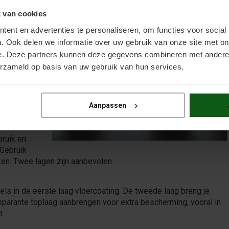
 van cookies
ent en advertenties te personaliseren, om functies voor social
. Ook delen we informatie over uw gebruik van onze site met on
e. Deze partners kunnen deze gegevens combineren met andere i
erzameld op basis van uw gebruik van hun services.
e een
 Inno
 vergeling
Aanpassen
eschikt
tinval.
ruik en
 Gebruik
rken. Twee lagen zijn aanbevolen.
rels in de eerste laag vloercoating. De tweede laag breng je
nsparante toplaag aanbrengen voor extra bescherming, vooral in
t.