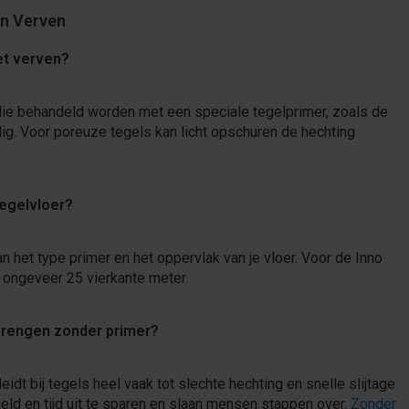
en Verven
et verven?
s die behandeld worden met een speciale tegelprimer, zoals de
dig. Voor poreuze tegels kan licht opschuren de hechting
tegelvloer?
 het type primer en het oppervlak van je vloer. Voor de Inno
 ongeveer 25 vierkante meter.
nbrengen zonder primer?
eidt bij tegels heel vaak tot slechte hechting en snelle slijtage
geld en tijd uit te sparen en slaan mensen stappen over.
Zonder