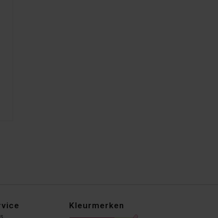
rvice
Kleurmerken
ns