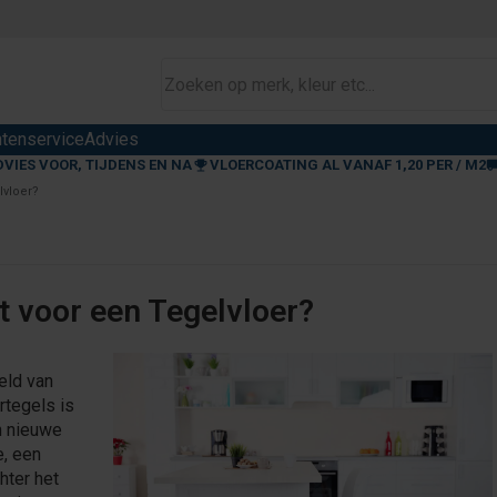
ntenservice
Advies
DVIES VOOR, TIJDENS EN NA
VLOERCOATING AL VANAF 1,20 PER / M2
lvloer?
t voor een Tegelvloer?
eld van
rtegels is
n nieuwe
e, een
hter het