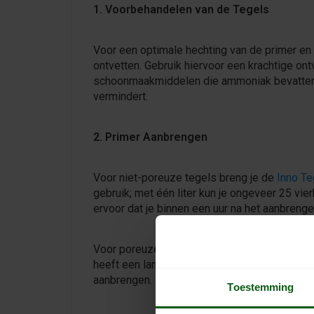
1. Voorbehandelen van de Tegels
Voor een optimale hechting van de primer en
ontvetten. Gebruik hiervoor een krachtige ont
schoonmaakmiddelen die ammoniak bevatten, 
vermindert.
2. Primer Aanbrengen
Voor niet-poreuze tegels breng je de
Inno Te
gebruik; met één liter kun je ongeveer 25 vi
ervoor dat je binnen een uur na het aanbrenge
Voor poreuze tegels gebruik je een 2-compon
heeft een langere droogtijd, dus je moet wac
aanbrengen.
Toestemming