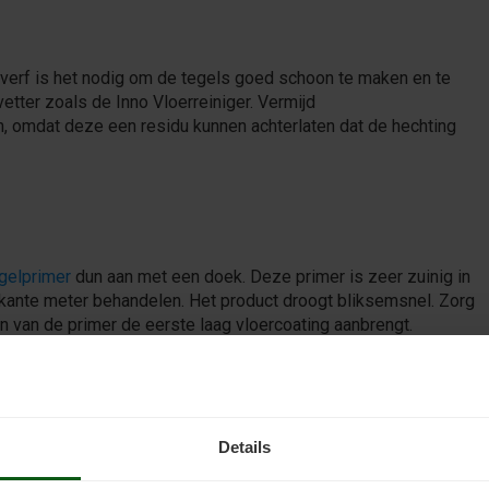
 verf is het nodig om de tegels goed schoon te maken en te
vetter zoals de Inno Vloerreiniger. Vermijd
omdat deze een residu kunnen achterlaten dat de hechting
gelprimer
dun aan met een doek. Deze primer is zeer zuinig in
erkante meter behandelen. Het product droogt bliksemsnel. Zorg
n van de primer de eerste laag vloercoating aanbrengt.
entenprimer, die je met een vachtroller aanbrengt. Deze primer
hten tot de volgende dag voordat je de vloercoating kunt
Details