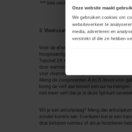
*** lees verder onder de foto ***
Onze website maakt gebruik
We gebruiken cookies om cont
websiteverkeer te analyseren
3. Vloercoating Aanbrengen
media, adverteren en analys
verstrekt of die ze hebben v
Voor de afwerking van je tegelvloer raden w
hoogwaardige 2-componentenverf aan, zoals
Topcoat 2K Kleur. Deze verf is bestand tegen
door warmte en zonlicht. Dit maakt de verf g
voor vloerverwarming en ruimtes met veel lich
Meng de componenten A en B direct voor geb
breng de verf aan binnen een uur na mengen.
niet meer verf dan je in deze tijd kunt verwe
Wil je een antisliplaag? Meng dan antislipkor
zonder korrels aan. Eventueel kun je een tra
druk belopen ruimtes of als je huisdieren heb