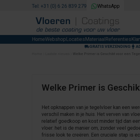
Tel: +31 (0) 6 26 839 279
WhatsApp
Home
Webshop
Locaties
Materiaal
Referenties
Kla
GRATIS VERZENDING
A
Home
Laatste nieuws
Welke Primer is Geschikt voor een Tege
Welke Primer is Geschik
Het opknappen van je tegelvloer kan een wer
verschil maken in je huis. Het verven van vloe
relatief goedkoop en kost minder tijd dan ee
vloer: het is de manier om, zonder veel gedo
frisse look te creëren. Een cruciale stap is ec