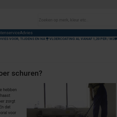
ntenservice
Advies
DVIES VOOR, TIJDENS EN NA
VLOERCOATING AL VANAF 1,20 PER / M2
oer schuren?
We hebben
 haast
oer zorgt
En dat
ooral voor