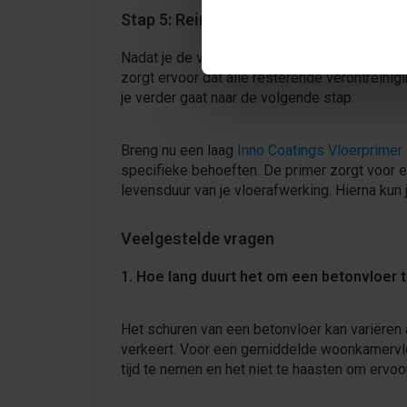
Stap 5: Reinigen en primen
Nadat je de vloer hebt geschuurd en gestofzui
zorgt ervoor dat alle resterende verontreinig
je verder gaat naar de volgende stap.
Breng nu een laag
Inno Coatings Vloerprimer
specifieke behoeften. De primer zorgt voor e
levensduur van je vloerafwerking. Hierna kun
Veelgestelde vragen
1. Hoe lang duurt het om een betonvloer 
Het schuren van een betonvloer kan variëren 
verkeert. Voor een gemiddelde woonkamervloe
tijd te nemen en het niet te haasten om ervo