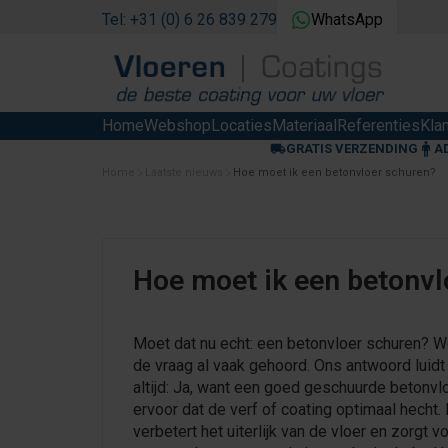
Tel: +31 (0) 6 26 839 279
WhatsApp
Home
Webshop
Locaties
Materiaal
Referenties
Kla
GRATIS VERZENDING
A
Home
Laatste nieuws
Hoe moet ik een betonvloer schuren?
Hoe moet ik een betonvl
Moet dat nu echt: een betonvloer schuren? 
de vraag al vaak gehoord. Ons antwoord luidt
altijd: Ja, want een goed geschuurde betonvl
ervoor dat de verf of coating optimaal hecht. 
verbetert het uiterlijk van de vloer en zorgt v