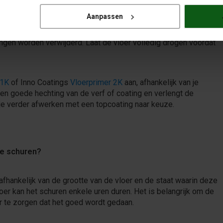
Aanpassen
gd, is het tijd om de vloer nogmaals grondig te spoelen. Dit
ingen worden verwijderd. Laat de vloer volledig drogen voordat
 1K
of Inno Coatings
Vloerprimer 2K
aan, afhankelijk van je
en goede hechting van de verf of coating en verlengt de
 je verder afwerken met een topcoating naar keuze.
te schuren?
afhankelijk van de grootte van de vloer en de staat waarin deze
r kan het schuren enkele uren duren. Het is belangrijk om de
or te zorgen dat het goed wordt gedaan.