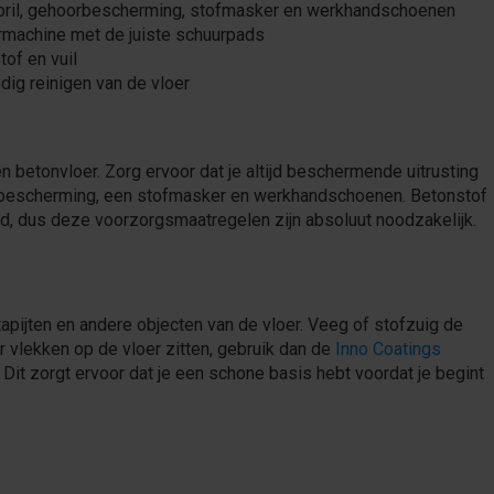
 bril, gehoorbescherming, stofmasker en werkhandschoenen
rmachine met de juiste schuurpads
tof en vuil
ndig reinigen van de vloer
en betonvloer. Zorg ervoor dat je altijd beschermende uitrusting
rbescherming, een stofmasker en werkhandschoenen. Betonstof
uid, dus deze voorzorgsmaatregelen zijn absoluut noodzakelijk.
apijten en andere objecten van de vloer. Veeg of stofzuig de
er vlekken op de vloer zitten, gebruik dan de
Inno Coatings
it zorgt ervoor dat je een schone basis hebt voordat je begint