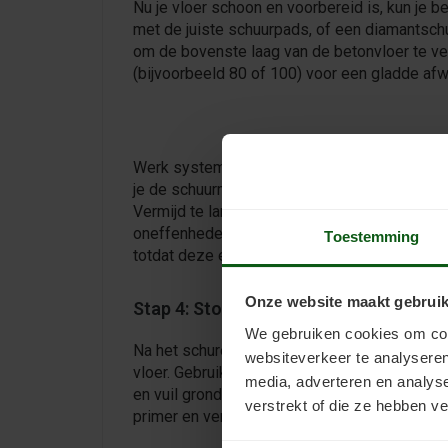
Nu je vloer schoon en voorbereid is, kun je 
met de juiste schuurpads, of een diamantschu
om de bovenste laag van de betonvloer te ver
(bijvoorbeeld 80 of 100) voor een gladde afw
Werk systematisch in kleine secties en zorg 
je de schuurmachine gelijkmatig over de vlo
Vermijd te lang op één plek te blijven, omdat 
oneffenheden kan veroorzaken. Schuur de ge
Toestemming
totdat deze egaal en glad aanvoelt.
Onze website maakt gebruik
Stap 4: Stof verwijderen
We gebruiken cookies om cont
Na het schuren ligt er waarschijnlijk veel stof
websiteverkeer te analyseren
vloer. Gebruik een industriële stofzuiger om a
media, adverteren en analys
en vuil grondig te verwijderen. Dit is een cr
verstrekt of die ze hebben v
primer en verf belemmeren.