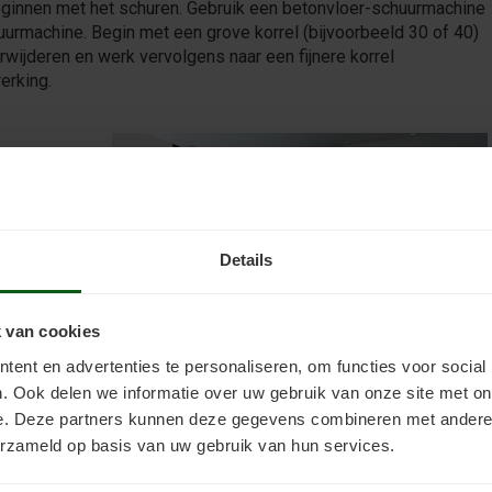
beginnen met het schuren. Gebruik een betonvloer-schuurmachine
urmachine. Begin met een grove korrel (bijvoorbeeld 30 of 40)
wijderen en werk vervolgens naar een fijnere korrel
erking.
ervoor dat
er beweegt.
dit
hele vloer
Details
 van cookies
ent en advertenties te personaliseren, om functies voor social
 op de
. Ook delen we informatie over uw gebruik van onze site met on
l het stof
e. Deze partners kunnen deze gegevens combineren met andere i
uciale stap, want achtergebleven stof kan de hechting van de
erzameld op basis van uw gebruik van hun services.