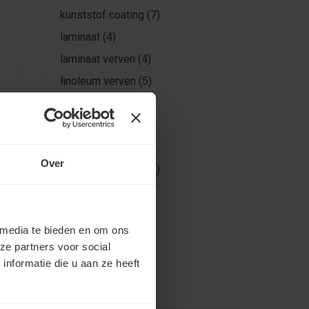
kunststof coating
(7)
laminaat
(4)
laminaat verven
(4)
linoleum verven
(5)
primer
(5)
schuren
(3)
tegels verven
(9)
Over
tegelvloer verven
(5)
vloer verf
(5)
vloer verven
(43)
 media te bieden en om ons
Vloercoatings
(3)
ze partners voor social
vloeren verven
(13)
nformatie die u aan ze heeft
vloerverf
(37)