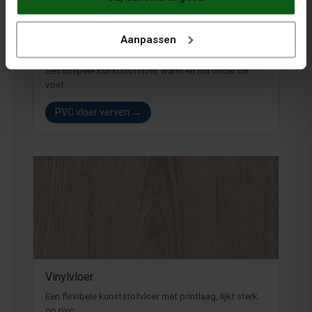
Aanpassen
PVC vloer
Een soepele kunststofvloer, warm en stil onder de
voet.
PVC vloer verven →
Vinylvloer
Een flexibele kunststofvloer met printlaag, lijkt sterk
op pvc.