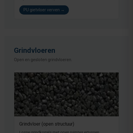
PU gietvloer verven →
Grindvloeren
Open en gesloten grindvloeren.
Grindvloer (open structuur)
Losse grindkorrels met open ruimtes ertussen,