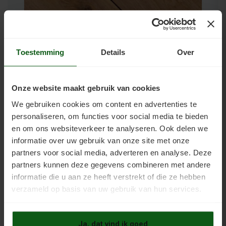
Laminaatvloer
Een fotoprint van hout op een harde drager, geen echt
hout. Egaal en gelijkmatig.
Toestemming
Details
Over
Laminaat verven →
Onze website maakt gebruik van cookies
We gebruiken cookies om content en advertenties te
personaliseren, om functies voor social media te bieden
en om ons websiteverkeer te analyseren. Ook delen we
Kunststof & zeil
informatie over uw gebruik van onze site met onze
partners voor social media, adverteren en analyse. Deze
Soepele kunststof- en zeilvloeren.
partners kunnen deze gegevens combineren met andere
informatie die u aan ze heeft verstrekt of die ze hebben
verzameld op basis van uw gebruik van hun services.
Ja, dat vind ik goed