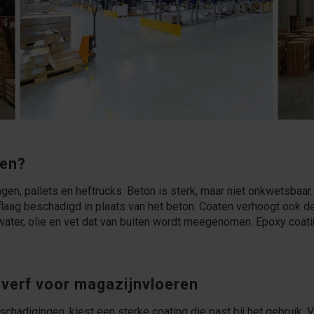
ten?
ngen, pallets en heftrucks. Beton is sterk, maar niet onkwetsbaa
erflaag beschadigd in plaats van het beton. Coaten verhoogt ook d
, water, olie en vet dat van buiten wordt meegenomen. Epoxy coa
 verf voor magazijnvloeren
chadigingen, kiest een sterke coating die past bij het gebruik. 