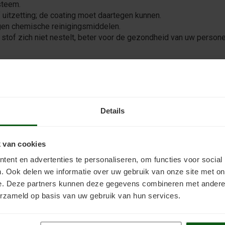
steem.
uitzetting; de coating moet daartegen kunnen.
egen chemische reinigingsmiddelen.
 stof zich niet nestelt, beter voor de gezondheid van uw persone
oaten
principe verven met betonverf. Let op de soort tegel: harde, gegl
 geval eerst een primer, bijvoorbeeld
Inno Tegelprimer
, en breng 
Details
 repareer beschadigingen eerst.
 van cookies
egen vocht en schade
ent en advertenties te personaliseren, om functies voor social
fen, olie, vet en weekmakers tasten het oppervlak aan, waardoor
. Ook delen we informatie over uw gebruik van onze site met on
hadelijke producten niet doordringen, en voorkomt kalkuitbloei.
e. Deze partners kunnen deze gegevens combineren met andere i
repareerd is voordat u coat.
erzameld op basis van uw gebruik van hun services.
zijnvloer