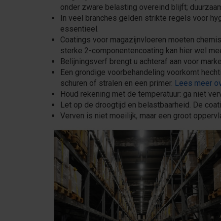
onder zware belasting overeind blijft; duurzaam
In veel branches gelden strikte regels voor hy
essentieel.
Coatings voor magazijnvloeren moeten chemisc
sterke 2-componentencoating kan hier wel me
Belijningsverf brengt u achteraf aan voor mark
Een grondige voorbehandeling voorkomt hechti
schuren of stralen en een primer.
Lees meer ov
Houd rekening met de temperatuur: ga niet ver
Let op de droogtijd en belastbaarheid. De coati
Verven is niet moeilijk, maar een groot opperv