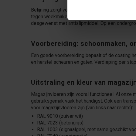
Belijning zorgt voor veiligheid, orde en efficiënt
tegen weekmakers, olie en vocht. Coat eerst he
desgewenst met antislipmiddel. Op een ondergro
Voorbereiding: schoonmaken, on
Een goede voorbereiding bepaalt of de coating he
en herstel scheuren en gaten. Verdieping per stap
Uitstraling en kleur van magazij
Magazijnvloeren zijn vooral functioneel. Al onze m
gebruiksgemak vaak het handigst. Ook een transpar
voor magazijnvloeren zijn (van links naar rechts):
RAL 9010 (zuiver wit)
RAL 7023 (betongrijs)
RAL 1003 (signaalgeel, met name geschikt voor