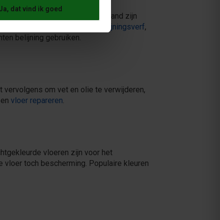
Ja, dat vind ik goed
et meest te verduren en moet bestand zijn
keringen daarna aan met
Inno Belijningsverf
,
en belijning gebruiken.
 vervolgens om vet en olie te verwijderen,
en
vloer repareren
.
chtgekleurde vloeren zijn voor het
de vloer toch bescherming. Populaire kleuren