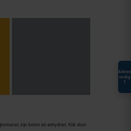
Advie
nodig
?
oeren zijn beton en anhydriet. Klik door