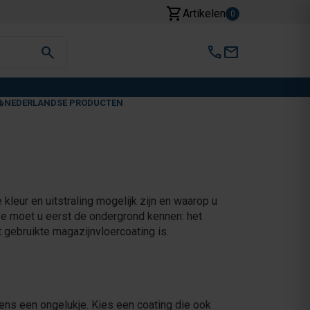
shopping_cart
Artikelen
0
search
call
mail
NEDERLANDSE PRODUCTEN
kleur en uitstraling mogelijk zijn en waarop u
jze moet u eerst de ondergrond kennen: het
 gebruikte magazijnvloercoating is.
eens een ongelukje. Kies een coating die ook