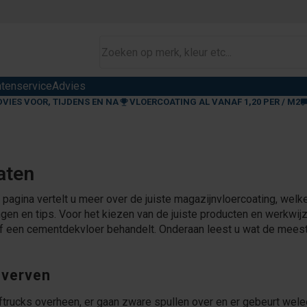
ntenservice
Advies
DVIES VOOR, TIJDENS EN NA
VLOERCOATING AL VANAF 1,20 PER / M2
aten
agina vertelt u meer over de juiste magazijnvloercoating, welke 
ngen en tips. Voor het kiezen van de juiste producten en werkwi
of een cementdekvloer behandelt. Onderaan leest u wat de meest
 verven
eftrucks overheen, er gaan zware spullen over en er gebeurt wel