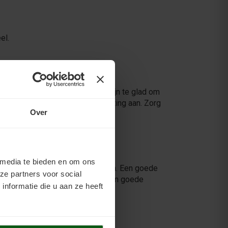
el.
azuurde en niet-poreuze tegels zijn te glad om
daarna ten minste twee lagen coating aan. Zorg
Over
 media te bieden en om ons
 het kan afbrokkelen en scheuren. Een goede
ze partners voor social
 Bescherming staat of valt met een goede
nformatie die u aan ze heeft