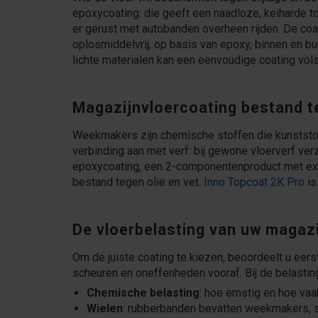
epoxycoating: die geeft een naadloze, keiharde top
er gerust met autobanden overheen rijden. De coa
oplosmiddelvrij, op basis van epoxy, binnen en bu
lichte materialen kan een eenvoudige coating vols
Magazijnvloercoating bestand 
Weekmakers zijn chemische stoffen die kunststof
verbinding aan met verf: bij gewone vloerverf verz
epoxycoating, een 2-componentenproduct met extr
bestand tegen olie en vet.
Inno Topcoat 2K Pro
is
De vloerbelasting van uw magaz
Om de juiste coating te kiezen, beoordeelt u eers
scheuren en oneffenheden vooraf. Bij de belastin
Chemische belasting
: hoe ernstig en hoe vaa
Wielen
: rubberbanden bevatten weekmakers, s