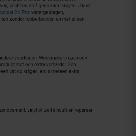
uil, vocht en stof geen kans krijgen. U kunt
opcoat 2K Pro
: watergedragen,
uimten zonder rubberbanden en met alleen
n andere voertuigen. Weekmakers gaan een
 product met een extra verharder. Een
n vat op krijgen, en is meteen extra
zandcement, vinyl of zelfs hout) en repareer