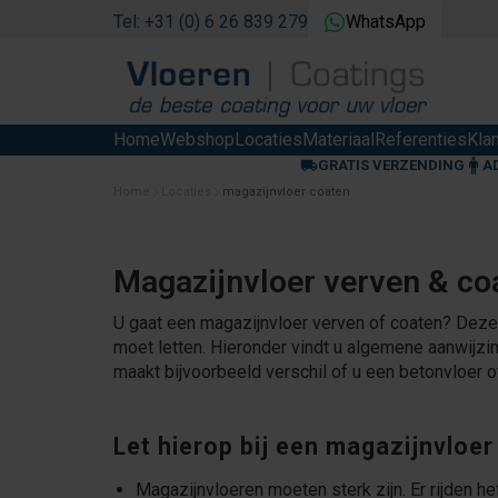
Tel: +31 (0) 6 26 839 279
WhatsApp
Home
Webshop
Locaties
Materiaal
Referenties
Kla
GRATIS VERZENDING
A
Home
Locaties
magazijnvloer coaten
Magazijnvloer verven & co
U gaat een magazijnvloer verven of coaten? Deze p
moet letten. Hieronder vindt u algemene aanwijzi
maakt bijvoorbeeld verschil of u een betonvloer 
Let hierop bij een magazijnvloer
Magazijnvloeren moeten sterk zijn. Er rijden h