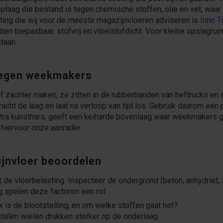
laag die bestand is tegen chemische stoffen, olie en vet, waar v
ting die wij voor de meeste magazijnvloeren adviseren is
Inno T
iten toepasbaar, stofvrij en vloeistofdicht. Voor kleine opslagr
taan.
tegen weekmakers
 zachter maken; ze zitten in de rubberbanden van heftrucks e
acht de laag en laat na verloop van tijd los. Gebruik daarom een
a kunsthars, geeft een keiharde bovenlaag waar weekmakers gee
 hiervoor onze aanrader.
ijnvloer beoordelen
t de vloerbelasting. Inspecteer de ondergrond (beton, anhydriet, 
g spelen deze factoren een rol:
k is de blootstelling, en om welke stoffen gaat het?
talen wielen drukken sterker op de onderlaag.