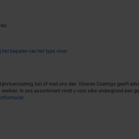
ren:
ij het bepalen van het type vloer
.
jnvloercoating, bel of mail ons dan. Vloeren Coatings geeft advi
 werken. In ons assortiment vindt u voor elke ondergrond een ges
ctformulier
.