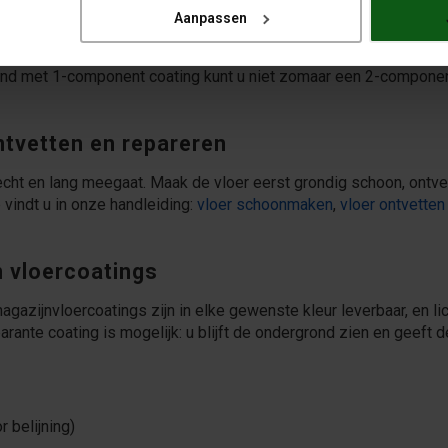
Aanpassen
ie. Omdat de markering meestal als laatste laag komt, krijgt die h
t hele oppervlak met een 2-componentencoating en breng de mar
nd met 1-component coating kunt u niet zomaar een 2-component
tvetten en repareren
cht en lang meegaat. Maak de vloer eerst grondig schoon, ontvet
 vindt u in onze handleiding:
vloer schoonmaken
,
vloer ontvetten
n vloercoatings
agazijnvloercoatings zijn in elke gewenste kleur leverbaar, en li
ante coating is mogelijk: u blijft de ondergrond zien en geeft 
 belijning)