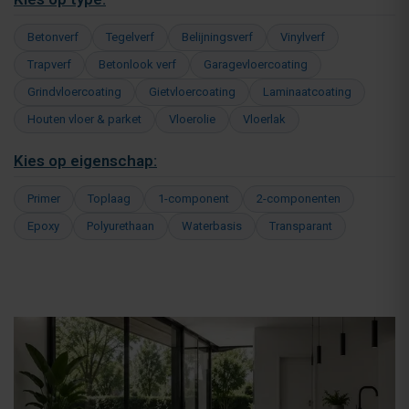
Betonverf
Tegelverf
Belijningsverf
Vinylverf
Trapverf
Betonlook verf
Garagevloercoating
Grindvloercoating
Gietvloercoating
Laminaatcoating
Houten vloer & parket
Vloerolie
Vloerlak
Kies op eigenschap:
Primer
Toplaag
1-component
2-componenten
Epoxy
Polyurethaan
Waterbasis
Transparant