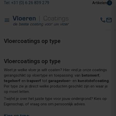
Tel: +31 (0) 6 26 839 279
Artikelen
0
menu
call
mail
Vloercoatings op type
Vloercoatings op type
Weet je welke vloer je wilt coaten? Hier vind je onze coatings
gerangschikt op vloertype en toepassing: van
betonverf
,
tegelverf
en
trapverf
tot
garagevloer-
en
kunststofcoating
.
Per type zie je direct welke producten geschikt zijn en waar je
op moet letten.
Twijfel je over het juiste type voor jouw ondergrond? Kies op
Eigenschap, of vraag ons om persoonlijk advies.
Kies op type: