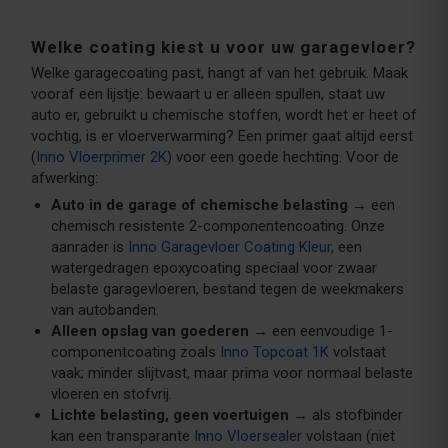
Welke coating kiest u voor uw garagevloer?
Welke garagecoating past, hangt af van het gebruik. Maak
vooraf een lijstje: bewaart u er alleen spullen, staat uw
auto er, gebruikt u chemische stoffen, wordt het er heet of
vochtig, is er vloerverwarming? Een primer gaat altijd eerst
(
Inno Vloerprimer 2K
) voor een goede hechting. Voor de
afwerking:
Auto in de garage of chemische belasting
→ een
chemisch resistente 2-componentencoating. Onze
aanrader is
Inno Garagevloer Coating Kleur
, een
watergedragen epoxycoating speciaal voor zwaar
belaste garagevloeren, bestand tegen de weekmakers
van autobanden.
Alleen opslag van goederen
→ een eenvoudige 1-
componentcoating zoals
Inno Topcoat 1K
volstaat
vaak; minder slijtvast, maar prima voor normaal belaste
vloeren en stofvrij.
Lichte belasting, geen voertuigen
→ als stofbinder
kan een transparante
Inno Vloersealer
volstaan (niet