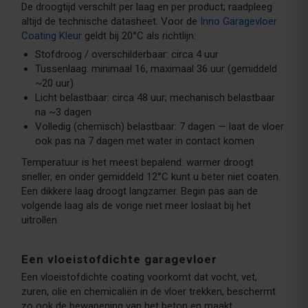
De droogtijd verschilt per laag en per product; raadpleeg
altijd de technische datasheet. Voor de
Inno Garagevloer
Coating Kleur
geldt bij 20°C als richtlijn:
Stofdroog / overschilderbaar: circa 4 uur
Tussenlaag: minimaal 16, maximaal 36 uur (gemiddeld
~20 uur)
Licht belastbaar: circa 48 uur; mechanisch belastbaar
na ~3 dagen
Volledig (chemisch) belastbaar: 7 dagen — laat de vloer
ook pas na 7 dagen met water in contact komen
Temperatuur is het meest bepalend: warmer droogt
sneller, en onder gemiddeld 12°C kunt u beter niet coaten.
Een dikkere laag droogt langzamer. Begin pas aan de
volgende laag als de vorige niet meer loslaat bij het
uitrollen.
Een vloeistofdichte garagevloer
Een vloeistofdichte coating voorkomt dat vocht, vet,
zuren, olie en chemicaliën in de vloer trekken, beschermt
zo ook de bewapening van het beton en maakt