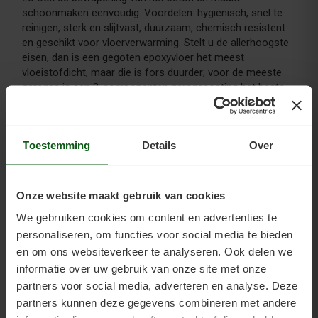
schoonmaken eenvoudig. Voordelen: hygiënisch, snel te
reinigen, sterk en slijtvast, duurzaam, chemisch resistent
en geschikt voor vloerverwarming. Stelt u de allerhoogste
eisen, dan is een gegoten epoxyvloer het meest
vloeistofdicht, maar die is fors duurder; voor de meeste
garages is een 2-componenten garagecoating het beste
betaalbare alternatief.
Antislip op de garagevloer
Toestemming
Details
Over
Een antisliplaag voorkomt gladheid en valpartijen, zeker
waar olie of water op de vloer komt. U mengt transparante
antislipkorrels (gebakken zand of zilverzand) door de verf;
Onze website maakt gebruik van cookies
grovere korrels geven meer grip maar zijn lastiger schoon
We gebruiken cookies om content en advertenties te
te maken. Strooi de korrels in de vóórlaatste laag en sluit
personaliseren, om functies voor social media te bieden
af met een laatste, korrelvrije laag die de coating op kleur
brengt en het antislipmateriaal netjes afsluit.
en om ons websiteverkeer te analyseren. Ook delen we
informatie over uw gebruik van onze site met onze
partners voor social media, adverteren en analyse. Deze
Slijtvastheid van de garagecoating
partners kunnen deze gegevens combineren met andere
Een kale betonvloer is poreus en slijt; vet en vloeistof