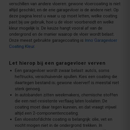
verschillen van andere vloeren: gewone vloercoating is niet
altijd geschikt, en de ene garagevloer is de andere niet. Op
deze pagina leest u waar u op moet letten, welke coating
past bij uw gebruik, hoe u de vloer voorbereidt en welke
kleur mogelijk is. De keuze hangt vooral af van de
ondergrond en de manier waarop de vloer wordt belast.
Onze meest gebruikte garagecoating is
Inno Garagevloer
Coating Kleur
.
Let hierop bij een garagevloer verven
Een garagevloer wordt zwaar belast: auto's, soms
heftrucks, verschuivende spullen. Kies een coating die
daartegen bestand is; gewone vloerverf is meestal niet
sterk genoeg.
In autobanden zitten weekmakers, chemische stoffen
die een niet-resistente verflaag laten loslaten. De
coating moet daar tegen kunnen, en dat vraagt vrijwel
altijd een 2-componentencoating.
Een vloeistofdichte coating is belangrijk: olie, vet en
vocht mogen niet in de ondergrond trekken. In