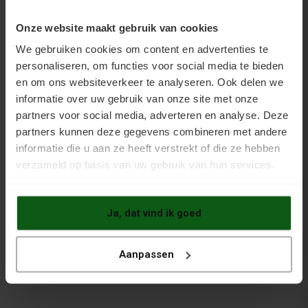
beschermende kleding en spoel altijd na met schoon
water. Als laatste redmiddel schuurt u de vlekken weg met
Onze website maakt gebruik van cookies
een betonschuur- of diamantslijpmachine (te huur bij
verhuurbedrijven); bij grote oppervlakken besteedt u dit
We gebruiken cookies om content en advertenties te
beter uit aan een gespecialiseerd bedrijf.
personaliseren, om functies voor social media te bieden
en om ons websiteverkeer te analyseren. Ook delen we
informatie over uw gebruik van onze site met onze
Hoe voorkom ik vetvlekken?
partners voor social media, adverteren en analyse. Deze
Ontvetten kunt u soms gewoon vóór zijn. Wees
partners kunnen deze gegevens combineren met andere
voorzichtig met olie en vet en ruim morsen meteen op,
informatie die u aan ze heeft verstrekt of die ze hebben
zodat er geen kringen in het oppervlak trekken. Hoe
schoner u de vloer houdt, hoe eenvoudiger de
verzameld op basis van uw gebruik van hun services.
voorbereiding op een nieuwe coating.
Voor vrijblijvend advies belt u op 06 - 26 839 279 of neemt
u contact op via het
contactformulier
.
Ja, dat vind ik goed
Aanpassen