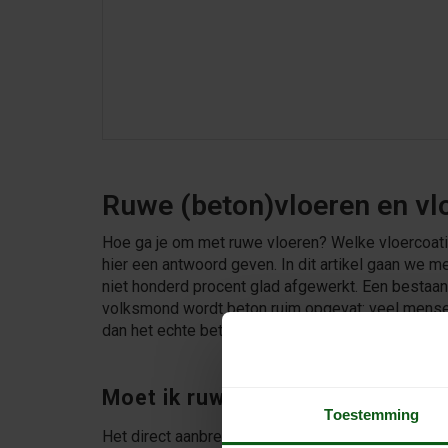
Ruwe (beton)vloeren en vl
Hoe ga je om met ruwe vloeren? Welke vloercoati
hier een antwoord geven. In dit artikel gaan we 
niet honderd procent glad afgewerkt. Een bestaan
volksmond wordt beton ruim opgevat: veel mensen 
dan het echte beton, en daardoor gemakkelijker t
Moet ik ruw beton egaliseren?
Toestemming
Het direct aanbrengen van een vloerencoating op e