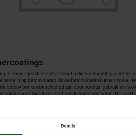
oercoatings
ng is ervoor geschikt en hoe moet u die vloercoating voorbere
met name in op betonvloeren. Ruwe betonvloeren kunnen zowel nie
de betonvloer kan beschadigd zijn door normaal gebruik en is ev
spreken ook bij anhydriet of zandcement van beton. Dit soort vl
e behandelen.
Details
en ruwe (beton)vloer is vaak lastig. U wilt immers een zo strak 