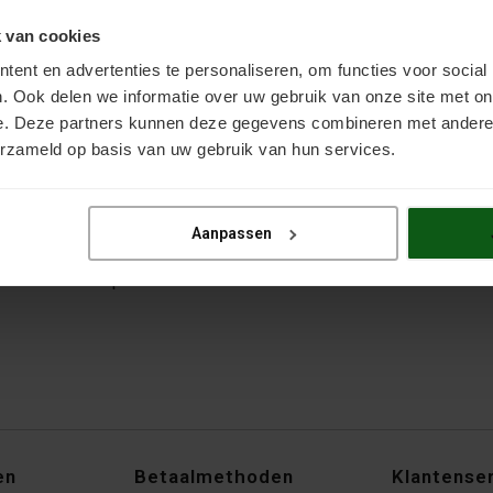
moet dit zien als een soort stuclaagje zoals we ook op muren zien
oor uitvulling. De egaline kan dan weer worden afgewerkt met ee
 van cookies
ent en advertenties te personaliseren, om functies voor social
. Ook delen we informatie over uw gebruik van onze site met on
e. Deze partners kunnen deze gegevens combineren met andere i
erzameld op basis van uw gebruik van hun services.
t schuren om zo de ruwheid te verminderen. Je kunt dan starten
s een diamantschuurmachine vaak de beste oplossing. Hebt u hier 
 optie. Ook dit is enkel aangeraden bij echt, hard beton. Het eind
Aanpassen
 neem contact op via het
contactformulier
.
en
Betaalmethoden
Klantense