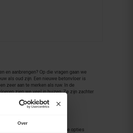
iden en aanbrengen? Op die vragen gaan we
uw als oud zijn. Een nieuwe betonvloer is
en zeer aan te merken als ruw. In de
oeren zien we veel in huizen. Ze zijn zachter
Over
mogelijk eindresultaat. Een van de opties