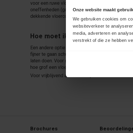
voor een ruwe vloer is dan egaline aanbrengen. U 
oneffenheden (gaten, putjes, krassen) verhelpt d
Onze website maakt gebruik
dekkende vloercoating.
We gebruiken cookies om cont
websiteverkeer te analyseren
media, adverteren en analys
Hoe moet ik beton schuren?
verstrekt of die ze hebben v
Een andere optie is dat u de vloer heel goed gaa
fijner te gaan schuren. Voor echte betonvloeren i
laten doen. Voor grote oppervlakken is stralen een
hoe grof een vloer mag of moet zijn.
Voor vrijblijvend advies bel op 06 - 26839279 of
Brochures
Beoordeling